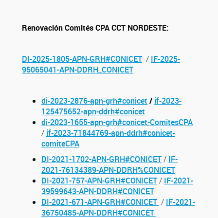
Renovación Comités CPA CCT NORDESTE:
DI-2025-1805-APN-GRH#CONICET
/
IF-2025-
95065041-APN-DDRH_CONICET
di-2023-2876-apn-grh#conicet
/
if-2023-
125475652-apn-ddrh#conicet
di-2023-1655-apn-grh#conicet-ComitesCPA
/
if-2023-71844769-apn-ddrh#conicet-
comiteCPA
DI-2021-1702-APN-GRH#CONICET
/
IF-
2021-76134389-APN-DDRH%CONICET
DI-2021-757-APN-GRH#CONICET
/
IF-2021-
39599643-APN-DDRH#CONICET
DI-2021-671-APN-GRH#CONICET
/
IF-2021-
36750485-APN-DDRH#CONICET