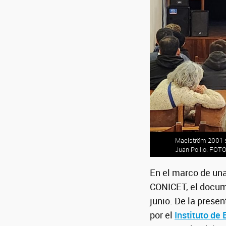
Maelström 2001 se
Pregliasco brindó
El martes 13 se re
Juan Pollio. FOTO
de la UNaM. FOTO
Nicosia)
En el marco de una
CONICET, el docu
junio. De la prese
por el
Instituto de