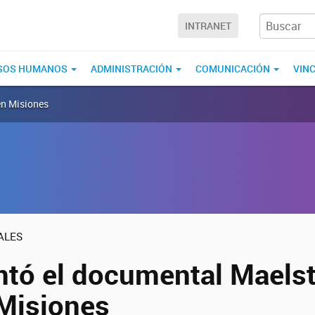
INTRANET
SOS HUMANOS
ADMINISTRACIÓN
COMUNICACIÓN
VIN
en Misiones
ALES
ntó el documental Maels
Misiones