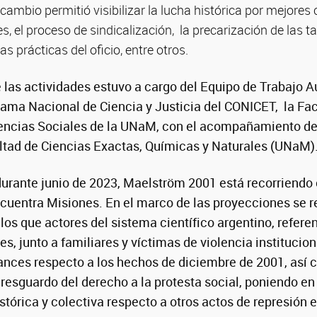
ercambio permitió visibilizar la lucha histórica por mejores
es, el proceso de sindicalización, la precarización de las t
s prácticas del oficio, entre otros.
 las actividades estuvo a cargo del Equipo de Trabajo A
rama Nacional de Ciencia y Justicia del CONICET, la Fa
encias Sociales de la UNaM, con el acompañamiento d
ltad de Ciencias Exactas, Químicas y Naturales (UNaM)
urante junio de 2023, Maelström 2001 está recorriendo 
ncuentra Misiones. En el marco de las proyecciones se r
los que actores del sistema científico argentino, refere
les, junto a familiares y víctimas de violencia instituci
lances respecto a los hechos de diciembre de 2001, así
resguardo del derecho a la protesta social, poniendo en 
tórica y colectiva respecto a otros actos de represión e