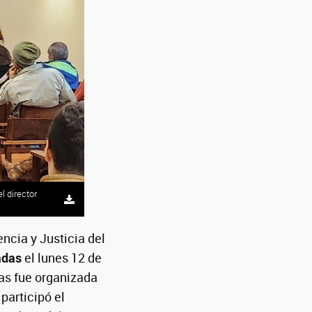
l director
ias Sociales
andra
ncia y Justicia del
adas
el lunes 12 de
das fue organizada
participó el