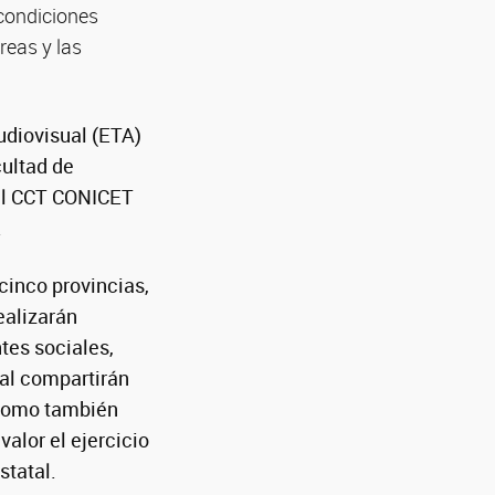
 condiciones
areas y las
udiovisual (ETA)
cultad de
el CCT CONICET
.
cinco provincias,
ealizarán
ntes sociales,
onal compartirán
 como también
valor el ejercicio
statal.