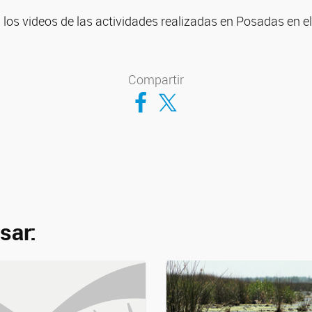
los videos de las actividades realizadas en Posadas en e
Compartir
Compartir en Facebook
Compartir en Twitter
sar: