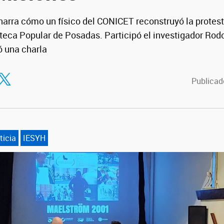
narra cómo un físico del CONICET reconstruyó la protest
oteca Popular de Posadas. Participó el investigador Rodo
ó una charla
tir en Facebook
ompartir en Twitter
Publicado
ticia
IESYH