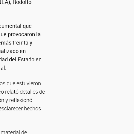
NEA), Rodolfo
ocumental que
que provocaron la
más treinta y
realizado en
idad del Estado en
al.
los que estuvieron
o relató detalles de
ón y reflexionó
esclarecer hechos
l material de