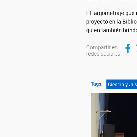
El largometraje que 
proyectó en la Bibli
quien también brind
Compar
C
Compartir en
redes sociales
Tags:
Ciencia y Jus