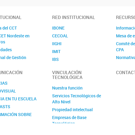
ITUCIONAL
RED INSTITUCIONAL
RECURS
a del CCT
IBONE
Informac
ET Nordeste en
CECOAL
Mesa de e
ros
IIGHI
Comité de
idades
CPA
IMIT
nal de Gestión
Normativ
IBS
tigador/a
ART
IMAM
NICACIÓN
VINCULACIÓN
CONTAC
io/a
Convocat
IESYH
TECNOLÓGICA
tiva
Violencia
IQUIBA-NEA
CIAS
Nuestra función
IIDTHH
OVISUAL
Servicios Tecnológicos de
INIPTA
IA EN TU ESCUELA
Alto Nivel
CIT Formosa
ASTS
Propiedad intelectual
Zona de Influencia
RMACIÓN SOBRE
Empresas de Base
OCATORIAS
Tecnológica
Certificación de actividades