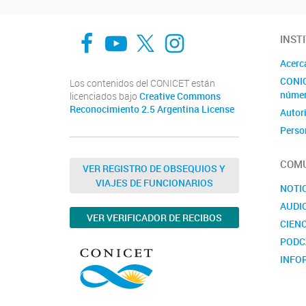
Facebook
You Tube
Twitter
Instagram
INST
Acerc
CONIC
Los contenidos del CONICET están
núme
licenciados bajo
Creative Commons
Reconocimiento 2.5 Argentina License
Autor
Perso
Inves
COMU
Becar
VER REGISTRO DE OBSEQUIOS Y
VIAJES DE FUNCIONARIOS
Norma
NOTI
AUDI
VER VERIFICADOR DE RECIBOS
CIENC
PODC
INFO
CONV