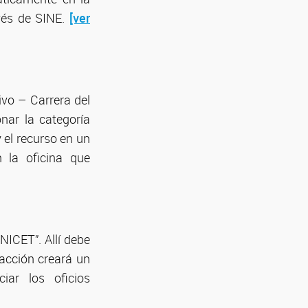
avés de SINE.
[ver
vo – Carrera del
onar la categoría
y el recurso en un
 la oficina que
NICET”. Allí debe
 acción creará un
iar los oficios