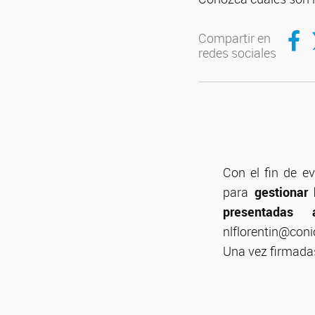
Compar
C
Compartir en
redes sociales
Con el fin de ev
para
gestionar
presentad
nlflorentin@coni
Una vez firmadas