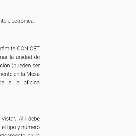
te electrónica:
 trámite CONICET
onar la unidad de
ción (pueden ser
mente en la Mesa
da a la oficina
ista”. Allí debe
 el tipo y número
áticamente en la