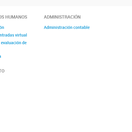
OS HUMANOS
ADMINISTRACIÓN
ión
Administración contable
ntradas virtual
 evaluación de
a
TO
orias
 Laboral