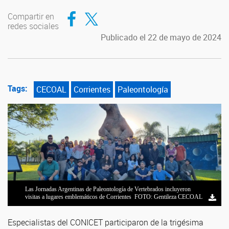
Compartir en Facebook
Compartir en Twitter
Compartir en
redes sociales
Publicado el 22 de mayo de 2024
Tags:
CECOAL
Corrientes
Paleontología
Las Jornadas Argentinas de Paleontología de Vertebrados incluyeron
Las Jornadas Argentinas de Paleontología de Vertebrados incluyeron
visitas a lugares emblemáticos de Corrientes FOTO: Gentileza CECOAL
visitas a lugares emblemáticos de Corrientes FOTO: Gentileza CECOAL
Especialistas del CONICET participaron de la trigésima