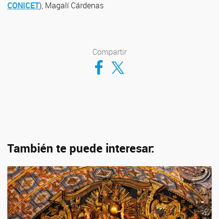
CONICET
), Magalí Cárdenas
Compartir
Compartir en Facebook
Compartir en Twitter
También te puede interesar: