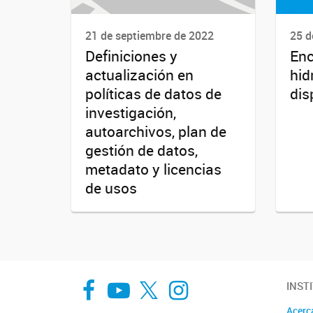
21 de septiembre de 2022
25 d
Definiciones y
Enc
actualización en
hid
políticas de datos de
dis
investigación,
autoarchivos, plan de
gestión de datos,
metadato y licencias
de usos
Facebook
You Tube
Twitter
Instagram
INST
Acerc