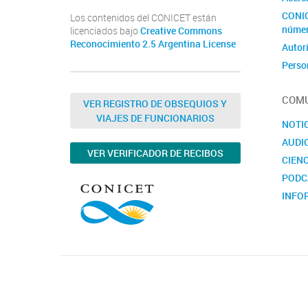
CONIC
Los contenidos del CONICET están
núme
licenciados bajo
Creative Commons
Reconocimiento 2.5 Argentina License
Autor
Perso
Inves
COMU
Becar
VER REGISTRO DE OBSEQUIOS Y
VIAJES DE FUNCIONARIOS
Norma
NOTI
AUDI
VER VERIFICADOR DE RECIBOS
CIENC
PODC
INFO
CONV