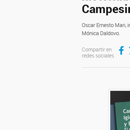
Campesin
Oscar Ernesto Mari, i
Mónica Daldovo.
Compar
C
Compartir en
redes sociales