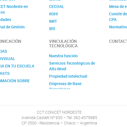
ET Nordeste en
CECOAL
Mesa de e
ros
IIGHI
Comité de
idades
CPA
IMIT
nal de Gestión
Normativ
IBS
tigador/a
ART
IMAM
NICACIÓN
VINCULACIÓN
CONTAC
io/a
Convocat
IESYH
TECNOLÓGICA
tiva
Violencia
IQUIBA-NEA
CIAS
Nuestra función
IIDTHH
OVISUAL
Servicios Tecnológicos de
INIPTA
IA EN TU ESCUELA
Alto Nivel
CIT Formosa
ASTS
Propiedad intelectual
Zona de Influencia
RMACIÓN SOBRE
Empresas de Base
OCATORIAS
Tecnológica
Certificación de actividades
CCT CONICET NORDESTE
Avenida Castelli Nº 930 – Tel: 362-4579985
CP 3500 - Resistencia – Chaco – Argentina