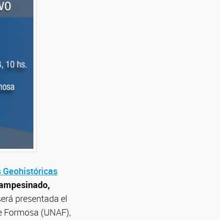
s Geohistóricas
ampesinado,
será presentada el
de Formosa (UNAF),