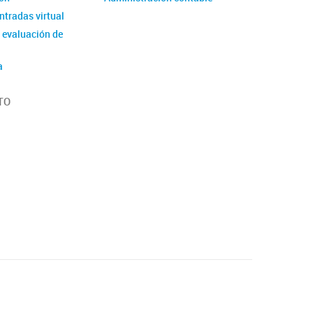
ntradas virtual
 evaluación de
a
TO
orias
 Laboral