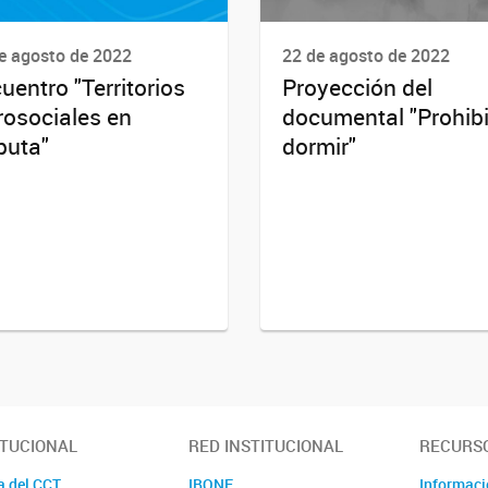
e agosto de 2022
22 de agosto de 2022
uentro "Territorios
Proyección del
rosociales en
documental "Prohib
puta"
dormir"
ITUCIONAL
RED INSTITUCIONAL
RECURS
a del CCT
IBONE
Informac