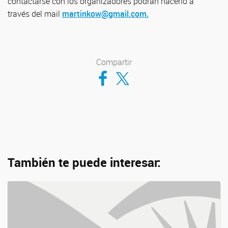
contactarse con los organizadores podrán hacerlo a
través del mail
martinkow@gmail.com.
Compartir
Compartir en Facebook
Compartir en Twitter
También te puede interesar: