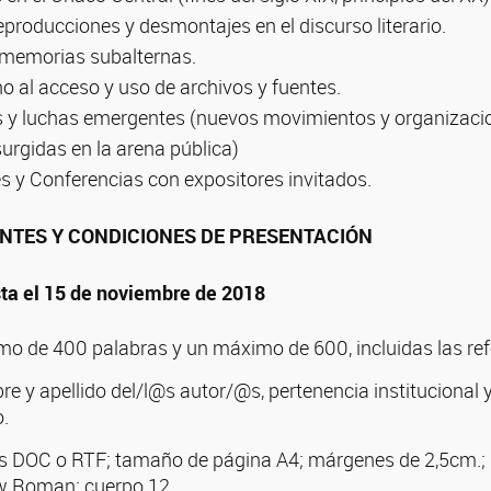
eproducciones y desmontajes en el discurso literario.
y memorias subalternas.
o al acceso y uso de archivos y fuentes.
cas y luchas emergentes (nuevos movimientos y organizaci
surgidas en la arena pública)
s y Conferencias con expositores invitados.
NTES Y CONDICIONES DE PRESENTACIÓN
ta el 15 de noviembre de 2018
o de 400 palabras y un máximo de 600, incluidas las ref
e y apellido del/l@s autor/@s, pertenencia institucional y
o.
s DOC o RTF; tamaño de página A4; márgenes de 2,5cm.; i
w Roman; cuerpo 12.