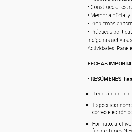
• Construcciones, r
• Memoria oficial 
• Problemas en torn
• Prácticas políti
indígenas activas, 
Actividades: Panele
FECHAS IMPORTA
•
RESÚMENES
:
has
Tendrán un mínim
Especificar nombr
correo electrónic
Formato: archivo
fuente Times Ne