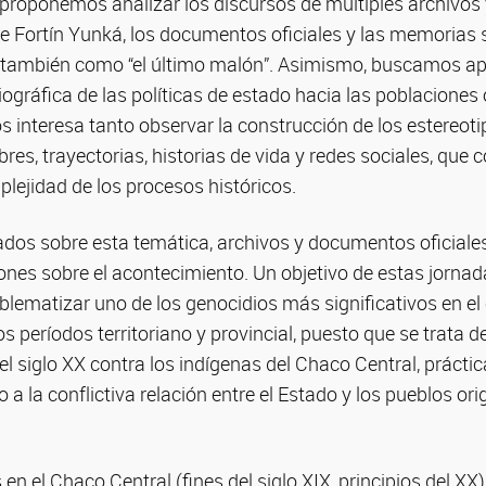
proponemos analizar los discursos de múltiples archivos y
e Fortín Yunká, los documentos oficiales y las memorias 
o también como “el último malón”. Asimismo, buscamos apo
riográfica de las políticas de estado hacia las poblaciones 
s interesa tanto observar la construcción de los estereoti
s, trayectorias, historias de vida y redes sociales, que 
lejidad de los procesos históricos.
ados sobre esta temática, archivos y documentos oficiale
ones sobre el acontecimiento. Un objetivo de estas jornada
blematizar uno de los genocidios más significativos en el
los períodos territoriano y provincial, puesto que se trata 
n el siglo XX contra los indígenas del Chaco Central, prác
 a la conflictiva relación entre el Estado y los pueblos ori
s en el Chaco Central (fines del siglo XIX, principios del XX)