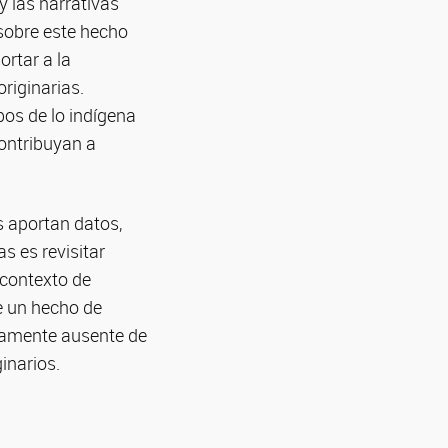
 las narrativas
sobre este hecho
rtar a la
originarias.
pos de lo indígena
contribuyan a
s aportan datos,
s es revisitar
 contexto de
de un hecho de
ticamente ausente de
ginarios.