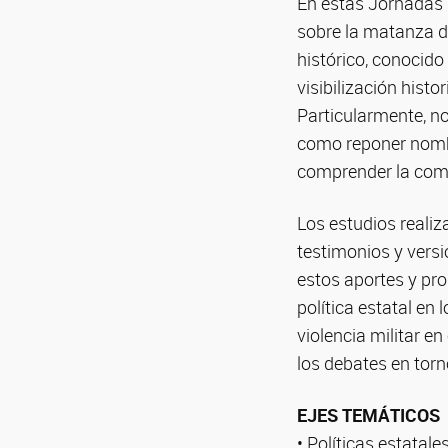
En estas Jornadas 
sobre la matanza d
histórico, conocid
visibilización histo
Particularmente, no
como reponer nombre
comprender la comp
Los estudios realiz
testimonios y versi
estos aportes y pro
política estatal en 
violencia militar e
los debates en torno
EJES TEMÁTICOS
• Políticas estatale