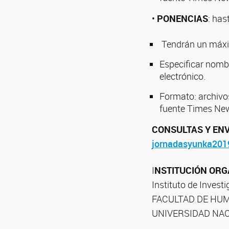
•
PONENCIAS
: has
Tendrán un máximo
Especificar nombr
electrónico.
Formato: archivo
fuente Times New
CONSULTAS Y ENV
jornadasyunka20
I
NSTITUCIÓN OR
Instituto de Invest
FACULTAD DE HU
UNIVERSIDAD NA