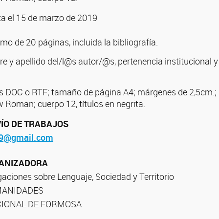
ta el 15 de marzo de 2019
 de 20 páginas, incluida la bibliografía.
e y apellido del/l@s autor/@s, pertenencia institucional y
s DOC o RTF; tamaño de página A4; márgenes de 2,5cm.; i
 Roman; cuerpo 12, títulos en negrita.
ÍO DE TRABAJOS
19@gmail.com
GANIZADORA
igaciones sobre Lenguaje, Sociedad y Territorio
MANIDADES
CIONAL DE FORMOSA