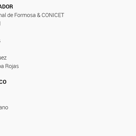
ADOR
onal de Formosa & CONICET
l
s
uez
lba Rojas
CO
dano