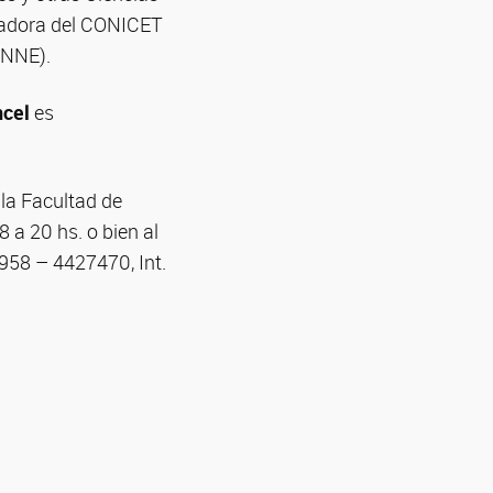
igadora del CONICET
UNNE).
ncel
es
 la Facultad de
 a 20 hs. o bien al
958 – 4427470, Int.