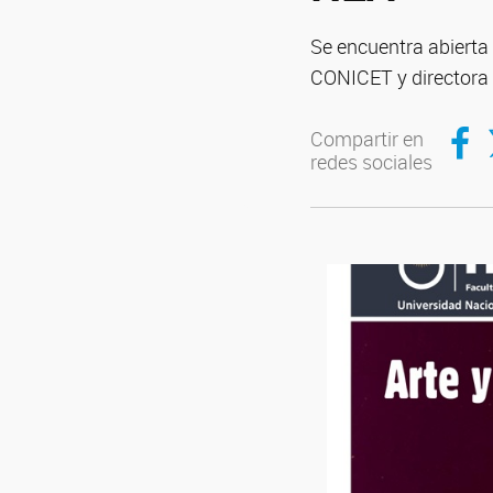
Se encuentra abierta 
CONICET y directora 
Compar
C
Compartir en
redes sociales