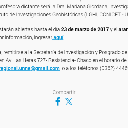
profesora dictante será la Dra. Mariana Giordana, invest
tituto de Investigaciones Geohistóricas (IIGHI, CONICET - 
starán abiertas hasta el día
23
de marzo
de 2017
y el
ara
r información, ingresar
aquí
.
, remitirse a la Secretaría de Investigación y Posgrado de
 Av. Las Heras 727- Resistencia- Chaco en el horario de 8
aregional.unne@gmail.com
o a los teléfonos (0362) 4446
Compartir
Compartir en Facebook
Compartir en Twitter