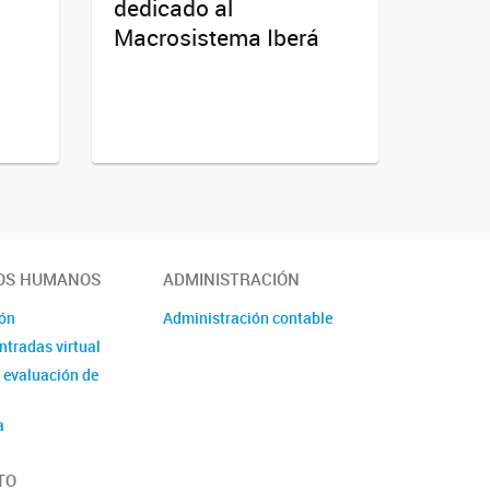
dedicado al
Macrosistema Iberá
OS HUMANOS
ADMINISTRACIÓN
ión
Administración contable
ntradas virtual
 evaluación de
a
TO
orias