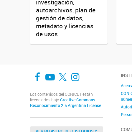
investigación,
autoarchivos, plan de
gestión de datos,
metadato y licencias
de usos
Facebook
You Tube
Twitter
Instagram
INST
Acerc
CONIC
Los contenidos del CONICET están
núme
licenciados bajo
Creative Commons
Reconocimiento 2.5 Argentina License
Autor
Perso
Inves
COMU
Becar
VER REGISTRO DE OBSEQUIOS Y