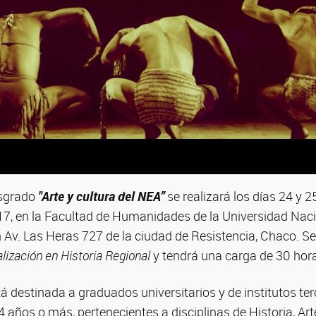
osgrado
"Arte y cultura del NEA”
se realizará los días 24 y 2
7, en la Facultad de Humanidades de la Universidad Naci
Av. Las Heras 727 de la ciudad de Resistencia, Chaco. Se 
lización en Historia Regional
y tendrá una carga de 30 hor
á destinada a graduados universitarios y de institutos ter
4 años o más, pertenecientes a disciplinas de Historia, Art