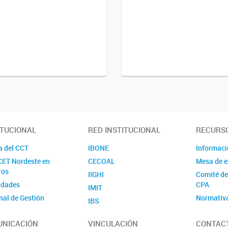
ITUCIONAL
RED INSTITUCIONAL
RECURS
a del CCT
IBONE
Informac
ET Nordeste en
CECOAL
Mesa de e
ros
IIGHI
Comité de
idades
CPA
IMIT
nal de Gestión
Normativ
IBS
tigador/a
ART
IMAM
NICACIÓN
VINCULACIÓN
CONTAC
io/a
Convocat
IESYH