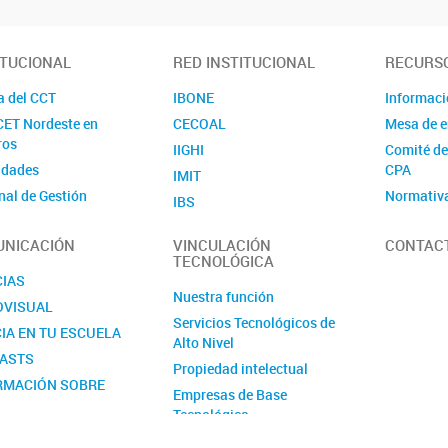
ITUCIONAL
RED INSTITUCIONAL
RECURS
a del CCT
IBONE
Informac
ET Nordeste en
CECOAL
Mesa de e
ros
IIGHI
Comité de
idades
CPA
IMIT
nal de Gestión
Normativ
IBS
tigador/a
ART
IMAM
NICACIÓN
VINCULACIÓN
CONTAC
io/a
Convocat
IESYH
TECNOLÓGICA
tiva
Violencia
IQUIBA-NEA
CIAS
Nuestra función
IIDTHH
OVISUAL
Servicios Tecnológicos de
INIPTA
IA EN TU ESCUELA
Alto Nivel
CIT Formosa
ASTS
Propiedad intelectual
Zona de Influencia
RMACIÓN SOBRE
Empresas de Base
OCATORIAS
Tecnológica
Certificación de actividades