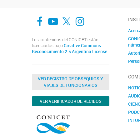
Facebook
You Tube
Twitter
Instagram
INST
Acerc
CONIC
Los contenidos del CONICET están
núme
licenciados bajo
Creative Commons
Reconocimiento 2.5 Argentina License
Autor
Perso
Inves
COMU
Becar
VER REGISTRO DE OBSEQUIOS Y
VIAJES DE FUNCIONARIOS
Norma
NOTI
AUDI
VER VERIFICADOR DE RECIBOS
CIENC
PODC
INFO
CONV