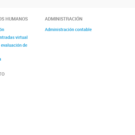
OS HUMANOS
ADMINISTRACIÓN
ión
Administración contable
ntradas virtual
 evaluación de
a
TO
orias
 Laboral