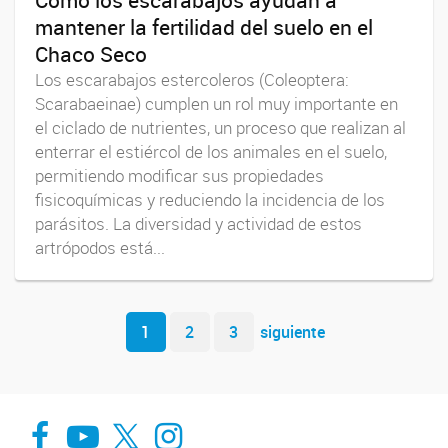
Cómo los escarabajos ayudan a
mantener la fertilidad del suelo en el
Chaco Seco
Los escarabajos estercoleros (Coleoptera:
Scarabaeinae) cumplen un rol muy importante en
el ciclado de nutrientes, un proceso que realizan al
enterrar el estiércol de los animales en el suelo,
permitiendo modificar sus propiedades
fisicoquímicas y reduciendo la incidencia de los
parásitos. La diversidad y actividad de estos
artrópodos está...
Navegador de artículos
1
2
3
siguiente
Facebook
You Tube
Twitter
Instagram