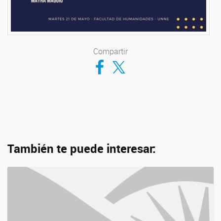
Compartir
Compartir en Facebook
Compartir en Twitter
También te puede interesar: