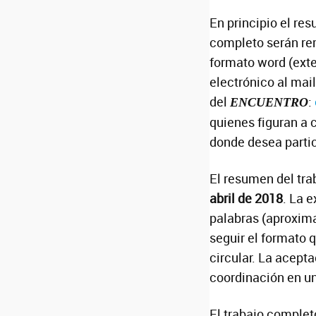
En principio el res
completo serán re
formato word (exte
electrónico al mail
del
:
ENCUENTRO
quienes figuran a 
donde desea partic
El resumen del tra
abril de 2018
. La 
palabras (aproxim
seguir el formato q
circular. La acepta
coordinación en un
El trabajo complet