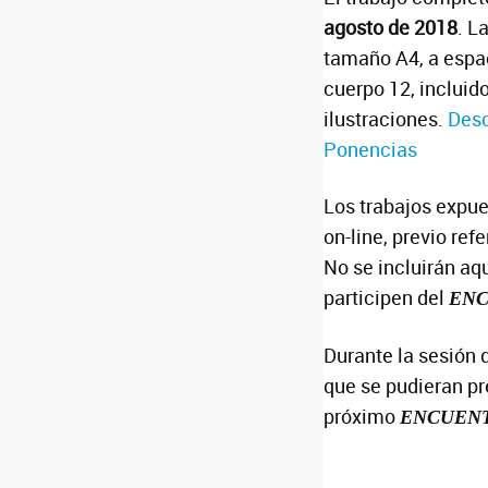
agosto de 2018
. L
tamaño A4, a espa
cuerpo 12, incluid
ilustraciones.
Desc
Ponencias
Los trabajos expue
on-line, previo re
No se incluirán aq
participen del
EN
Durante la sesión 
que se pudieran pr
próximo
ENCUEN