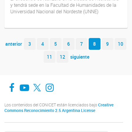
y tendrá sede en la Facultad de Humanidades de la
Universidad Nacional del Nordeste (UNNE)
Navegador de artículos
anterior
3
4
5
6
7
8
9
10
11
12
siguiente
Facebook
You Tube
Twitter
Instagram
Los contenidos del CONICET están licenciados bajo
Creative
Commons Reconocimiento 2.5 Argentina License