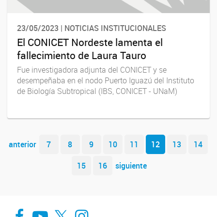
23/05/2023 | NOTICIAS INSTITUCIONALES
El CONICET Nordeste lamenta el
fallecimiento de Laura Tauro
Fue investigadora adjunta del CONICET y se
desempeñaba en el nodo Puerto Iguazú del Instituto
de Biología Subtropical (IBS, CONICET - UNaM)
Navegador de artículos
anterior
7
8
9
10
11
12
13
14
15
16
siguiente
Facebook
You Tube
Twitter
Instagram