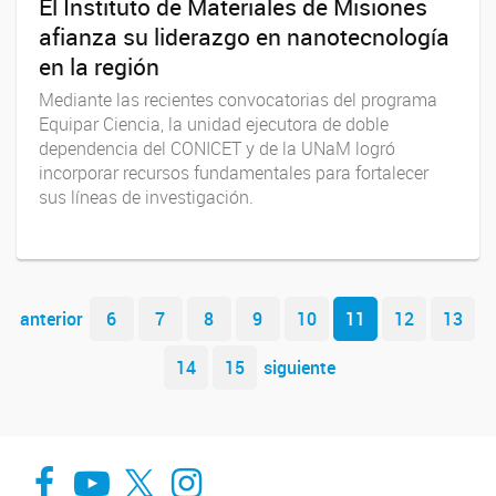
El Instituto de Materiales de Misiones
afianza su liderazgo en nanotecnología
en la región
Mediante las recientes convocatorias del programa
Equipar Ciencia, la unidad ejecutora de doble
dependencia del CONICET y de la UNaM logró
incorporar recursos fundamentales para fortalecer
sus líneas de investigación.
Navegador de artículos
anterior
6
7
8
9
10
11
12
13
14
15
siguiente
Facebook
You Tube
Twitter
Instagram