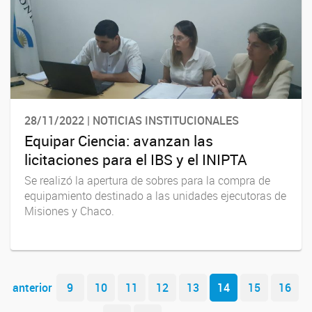
28/11/2022 | NOTICIAS INSTITUCIONALES
Equipar Ciencia: avanzan las
licitaciones para el IBS y el INIPTA
Se realizó la apertura de sobres para la compra de
equipamiento destinado a las unidades ejecutoras de
Misiones y Chaco.
Navegador de artículos
anterior
9
10
11
12
13
14
15
16