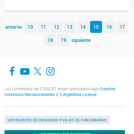
Navegador de artículos
anterior
10
11
12
13
14
15
16
17
18
19
siguiente
Facebook
You Tube
Twitter
Instagram
Los contenidos del CONICET están licenciados bajo
Creative
Commons Reconocimiento 2.5 Argentina License
VER REGISTRO DE OBSEQUIOS Y VIAJES DE FUNCIONARIOS